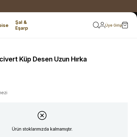
Şal &
bise
Üye Girişi
Eşarp
civert Küp Desen Uzun Hırka
mezi
Ürün stoklarımızda kalmamıştır.