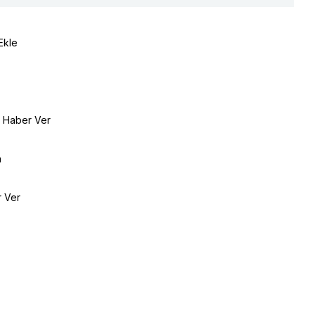
Ekle
e Haber Ver
a
r Ver