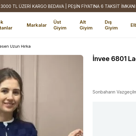
3000 TL ÜZERİ KARGO BEDAVA | PEŞİN FİYATINA 6 TAKSİT İMKANI
ok
Üst
Alt
Dış
Markalar
El
tanlar
Giyim
Giyim
Giyim
Desen Uzun Hırka
İnvee 6801 La
Sonbaharın Vazgeçil