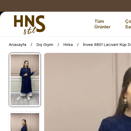
Tüm
Ç
Ürünler
Sa
Anasayfa
Dış Giyim
Hırka
İnvee 6801 Lacivert Küp 