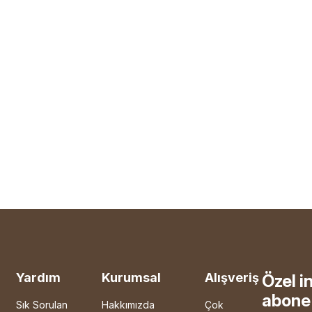
Yardım
Kurumsal
Alışveriş
Özel i
abone 
Sık Sorulan
Hakkımızda
Çok