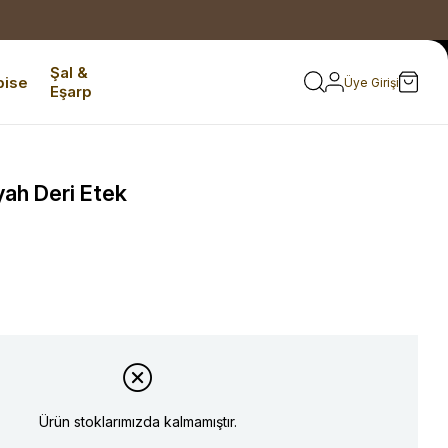
Şal &
bise
Üye Girişi
Eşarp
yah Deri Etek
Ürün stoklarımızda kalmamıştır.