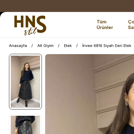
Tüm
Ç
Ürünler
Sa
Anasayfa
Alt Giyim
Etek
İnvee 6816 Siyah Deri Etek