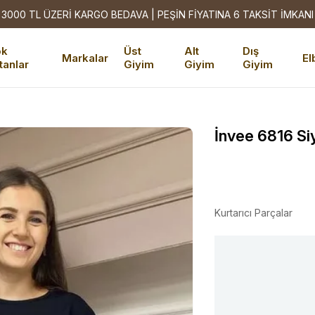
3000 TL ÜZERİ KARGO BEDAVA | PEŞİN FİYATINA 6 TAKSİT İMKANI
ok
Üst
Alt
Dış
Markalar
El
tanlar
Giyim
Giyim
Giyim
İnvee 6816 Si
Kurtarıcı Parçalar