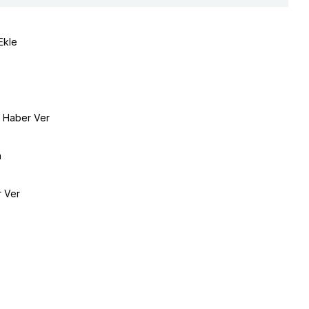
Ekle
e Haber Ver
a
r Ver