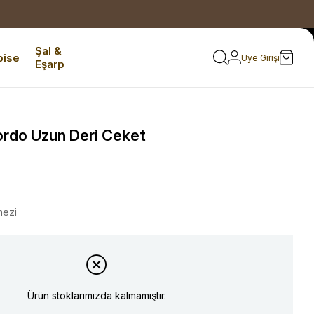
Şal &
bise
Üye Girişi
Eşarp
rdo Uzun Deri Ceket
mezi
Ürün stoklarımızda kalmamıştır.