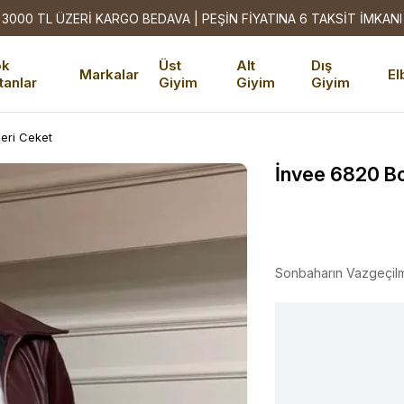
3000 TL ÜZERİ KARGO BEDAVA | PEŞİN FİYATINA 6 TAKSİT İMKANI
ok
Üst
Alt
Dış
Markalar
El
tanlar
Giyim
Giyim
Giyim
eri Ceket
İnvee 6820 Bo
Sonbaharın Vazgeçil