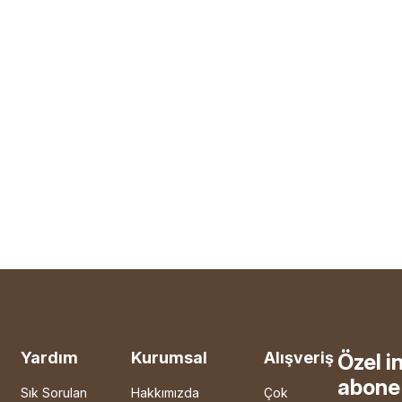
Yardım
Kurumsal
Alışveriş
Özel i
abone 
Sık Sorulan
Hakkımızda
Çok