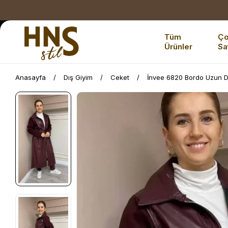
Tüm
Ç
Ürünler
Sa
Anasayfa
Dış Giyim
Ceket
İnvee 6820 Bordo Uzun D