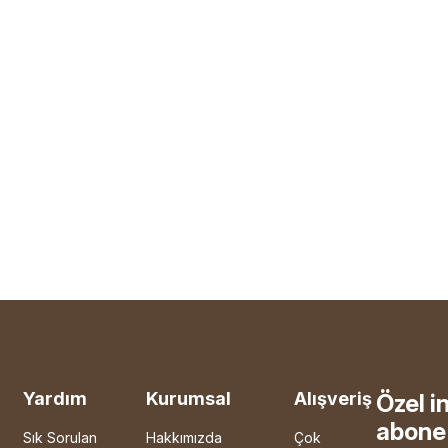
Yardım
Kurumsal
Alışveriş
Özel i
abone 
Sık Sorulan
Hakkımızda
Çok