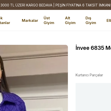
3000 TL ÜZERİ KARGO BEDAVA | PEŞİN FİYATINA 6 TAKSİT İMKANI
ok
Üst
Alt
Dış
Markalar
El
tanlar
Giyim
Giyim
Giyim
İnvee 6835 M
Kurtarıcı Parçalar