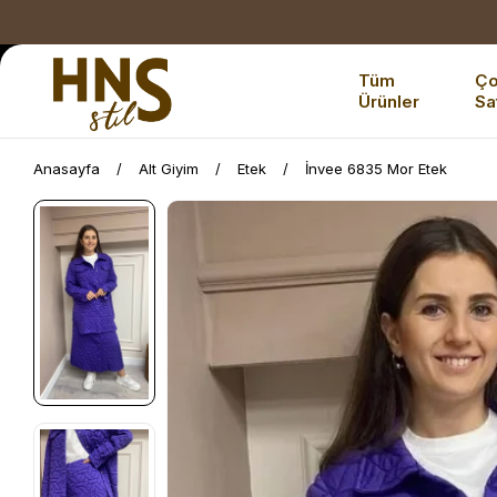
Tüm
Ç
Ürünler
Sa
Anasayfa
Alt Giyim
Etek
İnvee 6835 Mor Etek