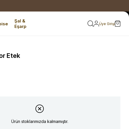
Şal &
bise
Üye Girişi
Eşarp
or Etek
Ürün stoklarımızda kalmamıştır.