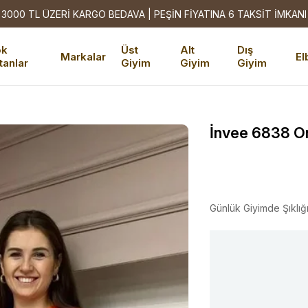
3000 TL ÜZERİ KARGO BEDAVA | PEŞİN FİYATINA 6 TAKSİT İMKANI
ok
Üst
Alt
Dış
Markalar
El
tanlar
Giyim
Giyim
Giyim
İnvee 6838 Or
Günlük Giyimde Şıklığ