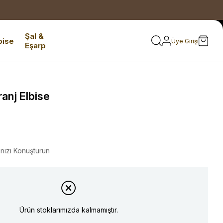
Şal &
bise
Üye Girişi
Eşarp
anj Elbise
ınızı Konuşturun
Ürün stoklarımızda kalmamıştır.