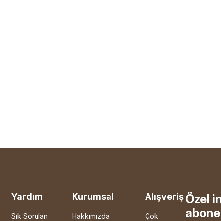
Yardım
Kurumsal
Alışveriş
Özel i
abone 
Sık Sorulan
Hakkımızda
Çok