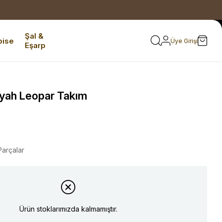
Şal &
bise
Üye Girişi
Eşarp
iyah Leopar Takım
Parçalar
Ürün stoklarımızda kalmamıştır.