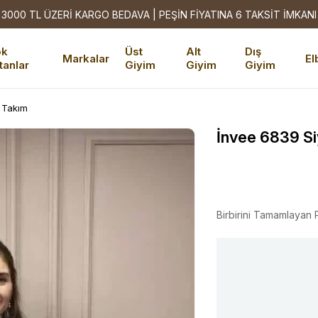
3000 TL ÜZERİ KARGO BEDAVA | PEŞİN FİYATINA 6 TAKSİT İMKANI
ok
Üst
Alt
Dış
Markalar
El
tanlar
Giyim
Giyim
Giyim
 Takım
İnvee 6839 S
Birbirini Tamamlayan 