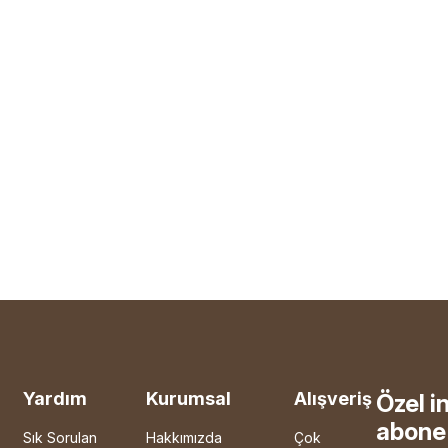
Yardım
Kurumsal
Alışveriş
Özel i
abone 
Sık Sorulan
Hakkımızda
Çok