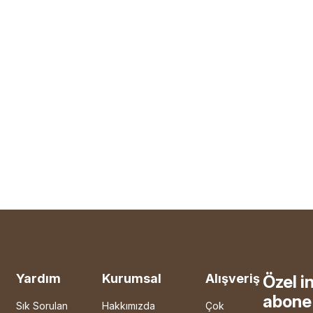
Yardım
Kurumsal
Alışveriş
Özel i
abone 
Sık Sorulan
Hakkımızda
Çok