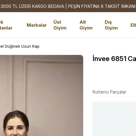
3000 TL ÜZERİ KARGO BEDAVA | PEŞİN FİYATINA 6 TAKSİT İMKANI
ok
Üst
Alt
Dış
Markalar
El
tanlar
Giyim
Giyim
Giyim
el Düğmeli Uzun Kap
İnvee 6851 C
Kurtarıcı Parçalar