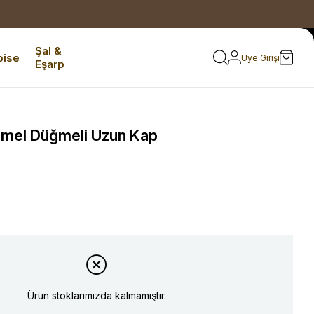
Şal &
bise
Üye Girişi
Eşarp
amel Düğmeli Uzun Kap
Ürün stoklarımızda kalmamıştır.