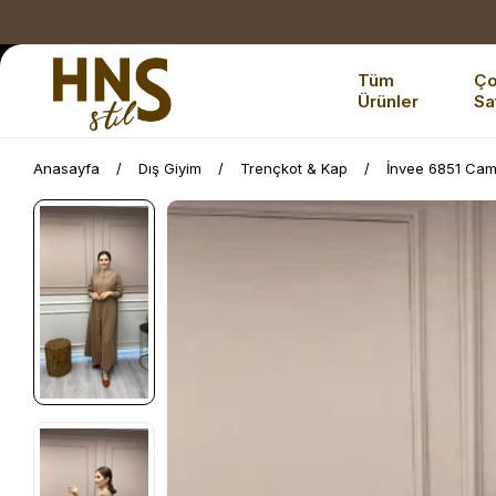
Tüm
Ç
Ürünler
Sa
Anasayfa
Dış Giyim
Trençkot & Kap
İnvee 6851 Cam