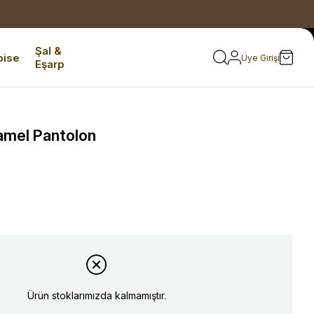
Şal &
bise
Üye Girişi
Eşarp
amel Pantolon
Ürün stoklarımızda kalmamıştır.