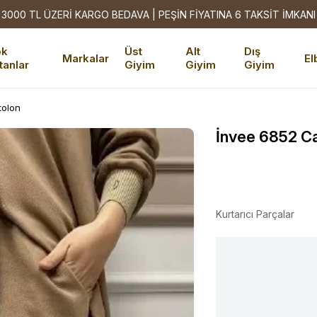
3000 TL ÜZERİ KARGO BEDAVA | PEŞİN FİYATINA 6 TAKSİT İMKANI
ok
Üst
Alt
Dış
Markalar
El
tanlar
Giyim
Giyim
Giyim
tolon
İnvee 6852 C
Kurtarıcı Parçalar