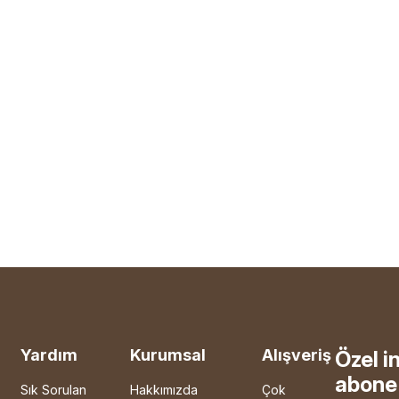
Yardım
Kurumsal
Alışveriş
Özel i
abone 
Sık Sorulan
Hakkımızda
Çok