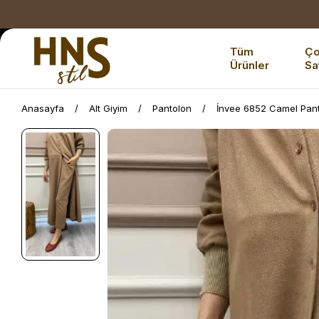
Tüm
Ç
Ürünler
Sa
Anasayfa
Alt Giyim
Pantolon
İnvee 6852 Camel Pan