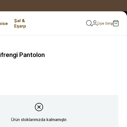
Şal &
bise
Üye Girişi
Eşarp
frengi Pantolon
Ürün stoklarımızda kalmamıştır.