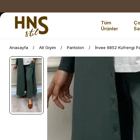
Tüm
Ç
Ürünler
Sa
Anasayfa
Alt Giyim
Pantolon
İnvee 6852 Küfrengi P