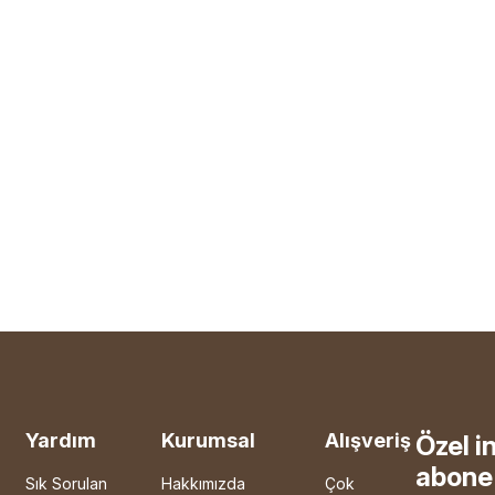
Yardım
Kurumsal
Alışveriş
Özel i
abone 
Sık Sorulan
Hakkımızda
Çok