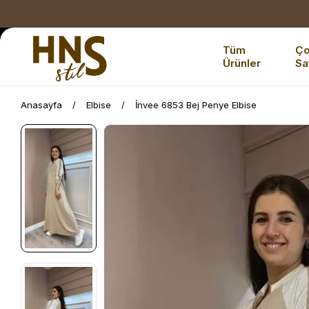
Tüm
Ç
Ürünler
Sa
Anasayfa
Elbise
İnvee 6853 Bej Penye Elbise