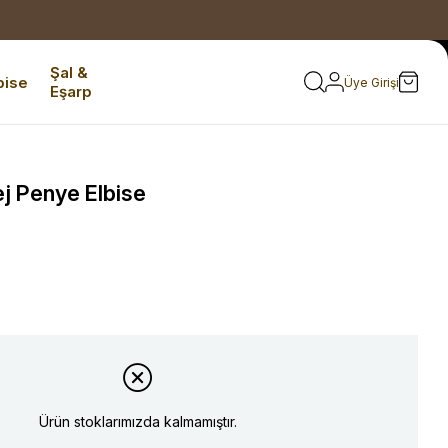
Şal &
bise
Üye Girişi
Eşarp
j Penye Elbise
Ürün stoklarımızda kalmamıştır.