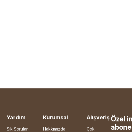
Yardım
Kurumsal
Alışveriş
Özel i
abone 
Sık Sorulan
Hakkımızda
Çok