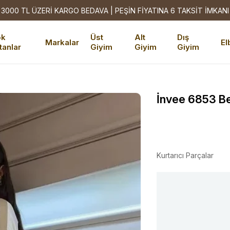
3000 TL ÜZERİ KARGO BEDAVA | PEŞİN FİYATINA 6 TAKSİT İMKANI
ok
Üst
Alt
Dış
Markalar
El
tanlar
Giyim
Giyim
Giyim
İnvee 6853 Be
Kurtarıcı Parçalar