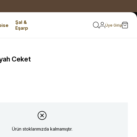
Şal &
bise
Üye Girişi
Eşarp
iyah Ceket
Ürün stoklarımızda kalmamıştır.