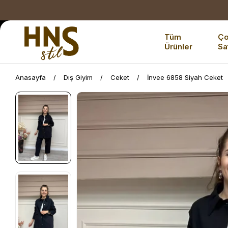
Tüm
Ç
Ürünler
Sa
Anasayfa
Dış Giyim
Ceket
İnvee 6858 Siyah Ceket