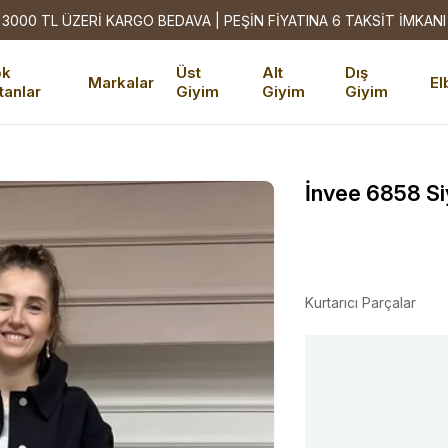
3000 TL ÜZERİ KARGO BEDAVA | PEŞİN FİYATINA 6 TAKSİT İMKANI
ok
Üst
Alt
Dış
Markalar
El
tanlar
Giyim
Giyim
Giyim
İnvee 6858 S
Kurtarıcı Parçalar