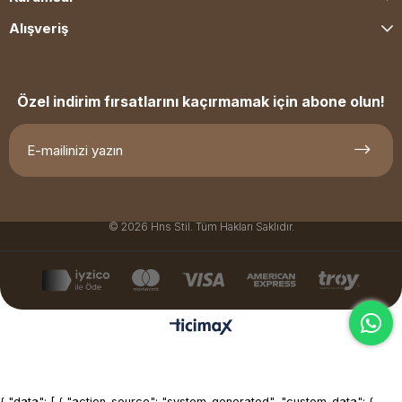
Alışveriş
Özel indirim fırsatlarını kaçırmamak için abone olun!
© 2026 Hns Stil. Tüm Hakları Saklıdır.
{ "data": [ { "action_source": "system_generated", "custom_data": {