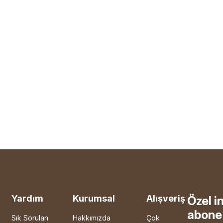
Yardım
Kurumsal
Alışveriş
Özel i
abone 
Sık Sorulan
Hakkımızda
Çok