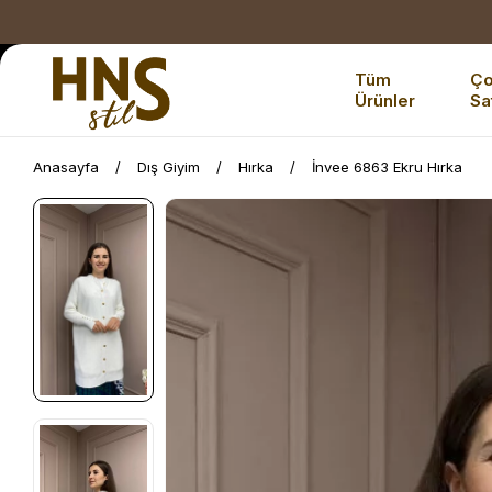
Tüm
Ç
Ürünler
Sa
Anasayfa
Dış Giyim
Hırka
İnvee 6863 Ekru Hırka