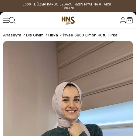
3000 TL ÜZERİ KARGO BEDAVA | PEŞİN FİYATINA 6 TAKSİT
İMKANI
Anasayfa
Dış Giyim
Hırka
İnvee 6863 Limon Küfü Hırka