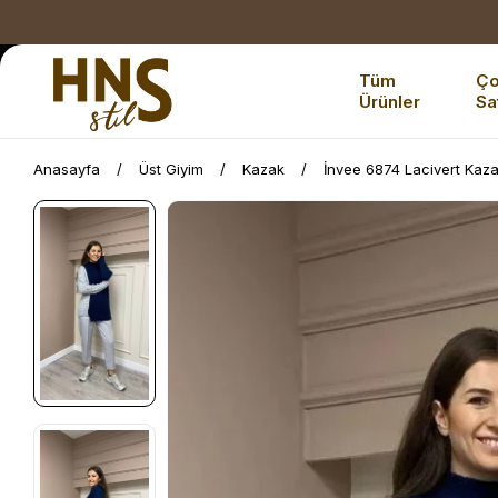
Tüm
Ç
Ürünler
Sa
Anasayfa
Üst Giyim
Kazak
İnvee 6874 Lacivert Kaz