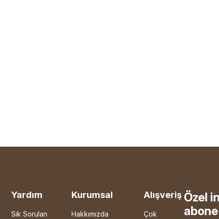
Yardım
Kurumsal
Alışveriş
Özel i
abone 
Sık Sorulan
Hakkımızda
Çok