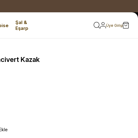
Şal &
bise
Üye Girişi
Eşarp
civert Kazak
Ekle