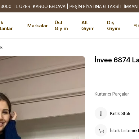
3000 TL ÜZERİ KARGO BEDAVA | PEŞİN FİYATINA 6 TAKSİT İMKANI
ok
Üst
Alt
Dış
Markalar
El
tanlar
Giyim
Giyim
Giyim
ak
İnvee 6874 La
Kurtarıcı Parçalar
Kritik Stok
İstek Listeme 