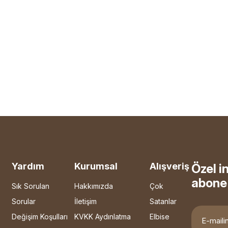
Yardım
Kurumsal
Alışveriş
Özel i
abone 
Sık Sorulan
Hakkımızda
Çok
Sorular
İletişim
Satanlar
Değişim Koşulları
KVKK Aydınlatma
Elbise