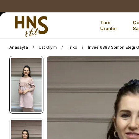
Tüm
Ç
Ürünler
Sa
Anasayfa
Üst Giyim
Triko
İnvee 6883 Somon Eteği G