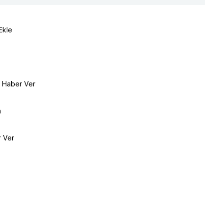
Ekle
e Haber Ver
a
r Ver