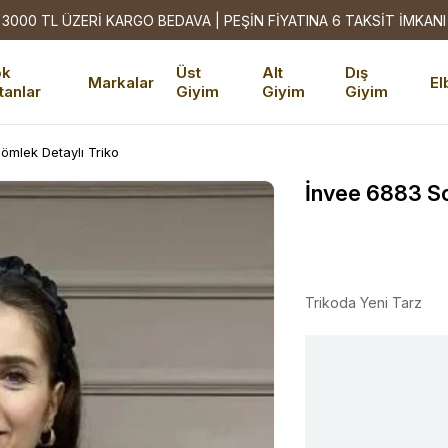
3000 TL ÜZERİ KARGO BEDAVA | PEŞİN FİYATINA 6 TAKSİT İMKANI
ok
Üst
Alt
Dış
Markalar
El
tanlar
Giyim
Giyim
Giyim
ömlek Detaylı Triko
İnvee 6883 So
Trikoda Yeni Tarz