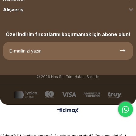
Alışveriş
Özel indirim fırsatlarını kaçırmamak için abone olun!
© 2026 Hns Stil. Tüm Hakları Saklıdır.
{ "data": [ { "action_source": "system_generated", "custom_data": {