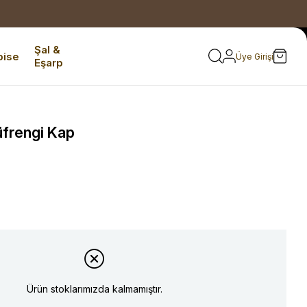
Şal &
bise
Üye Girişi
Eşarp
frengi Kap
Ürün stoklarımızda kalmamıştır.