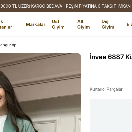
3000 TL ÜZERİ KARGO BEDAVA | PEŞİN FİYATINA 6 TAKSİT İMKANI
ok
Üst
Alt
Dış
Markalar
El
tanlar
Giyim
Giyim
Giyim
rengi Kap
İnvee 6887 Kü
Kurtarıcı Parçalar