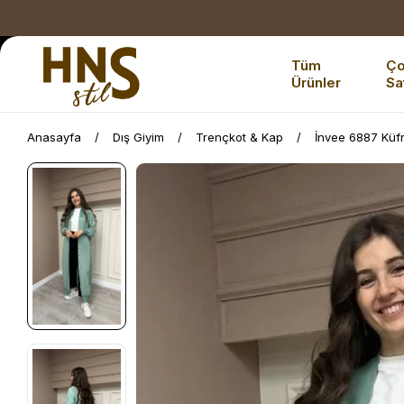
Tüm
Ç
Ürünler
Sa
Anasayfa
Dış Giyim
Trençkot & Kap
İnvee 6887 Küf