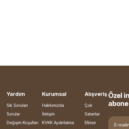
Yardım
Kurumsal
Alışveriş
Özel i
abone 
Sık Sorulan
Hakkımızda
Çok
Sorular
İletişim
Satanlar
Değişim Koşulları
KVKK Aydınlatma
Elbise