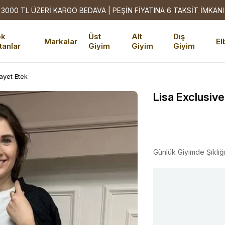
3000 TL ÜZERİ KARGO BEDAVA | PEŞİN FİYATINA 6 TAKSİT İMKANI
ok
Üst
Alt
Dış
Markalar
El
tanlar
Giyim
Giyim
Giyim
ayet Etek
Lisa Exclusiv
Günlük Giyimde Şıklığ