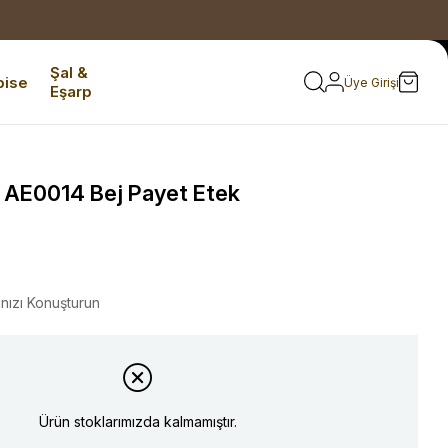
Şal &
bise
Üye Girişi
Eşarp
e AE0014 Bej Payet Etek
ınızı Konuşturun
Ürün stoklarımızda kalmamıştır.