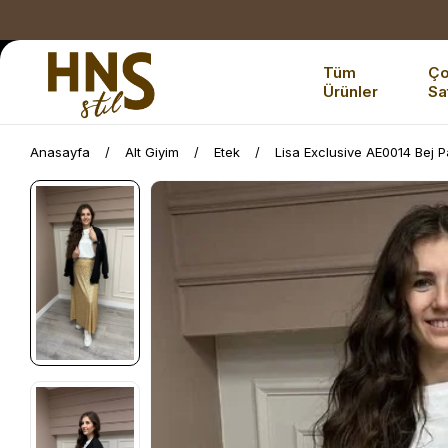
Tüm
Ç
Ürünler
Sa
Anasayfa
Alt Giyim
Etek
Lisa Exclusive AE0014 Bej P