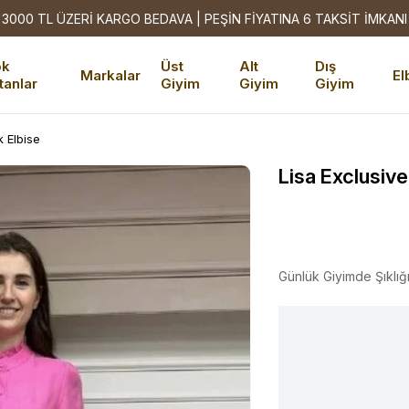
3000 TL ÜZERİ KARGO BEDAVA | PEŞİN FİYATINA 6 TAKSİT İMKANI
ok
Üst
Alt
Dış
Markalar
El
tanlar
Giyim
Giyim
Giyim
 Elbise
Lisa Exclusiv
Günlük Giyimde Şıklığ