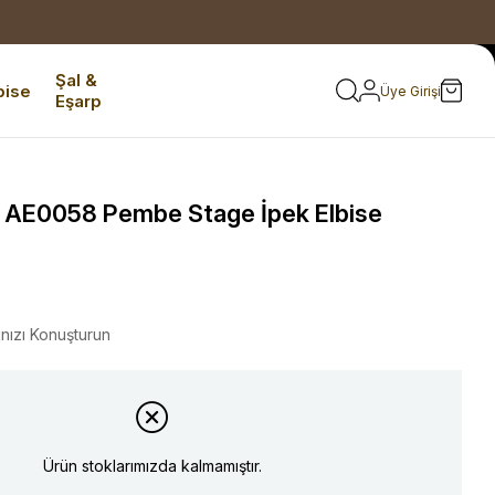
Şal &
bise
Üye Girişi
Eşarp
e AE0058 Pembe Stage İpek Elbise
ınızı Konuşturun
Ürün stoklarımızda kalmamıştır.