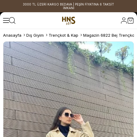
3000 TL ÜZERİ KARGO BEDAVA | PEŞİN FİYATINA 6 TAKSİT
İMKANI
Anasayfa
Dış Giyim
Trençkot & Kap
Magazin 6822 Bej Trençkot