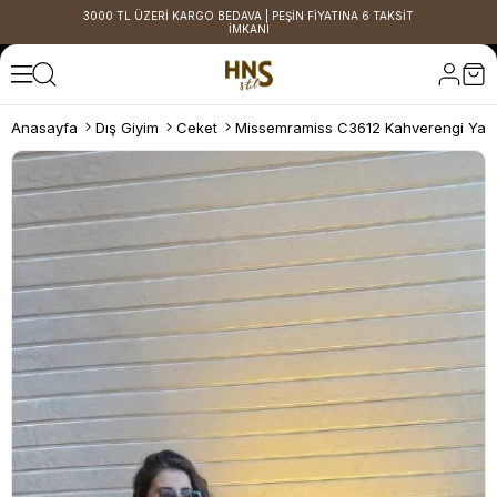
3000 TL ÜZERİ KARGO BEDAVA | PEŞİN FİYATINA 6 TAKSİT
İMKANI
Anasayfa
Dış Giyim
Ceket