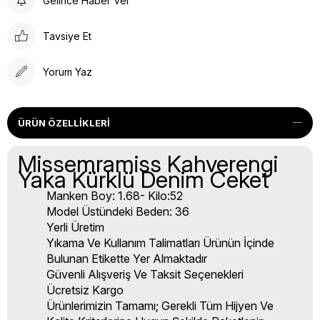
Gelince Haber Ver
Tavsiye Et
Yorum Yaz
ÜRÜN ÖZELLIKLERI
Missemramiss Kahverengi
Yaka Kürklü Denim Ceket
Manken Boy: 1.68- Kilo:52
Model Üstündeki Beden: 36
Yerli Üretim
Yıkama Ve Kullanım Talimatları Ürünün İçinde
Bulunan Etikette Yer Almaktadır
Güvenli Alışveriş Ve Taksit Seçenekleri
Ücretsiz Kargo
Ürünlerimizin Tamamı; Gerekli Tüm Hijyen Ve