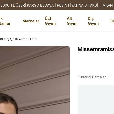
3000 TL ÜZERİ KARGO BEDAVA | PEŞİN FİYATINA 6 TAKSİT İMKANI
ok
Üst
Alt
Dış
Markalar
El
tanlar
Giyim
Giyim
Giyim
l-Bej Çelik Örme Hırka
Missemramiss
Kurtarıcı Parçalar