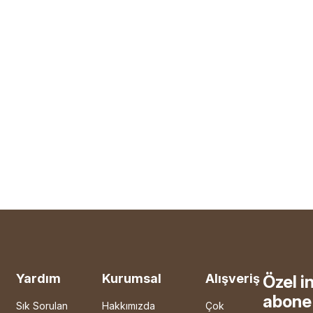
Yardım
Kurumsal
Alışveriş
Özel i
abone 
Sık Sorulan
Hakkımızda
Çok