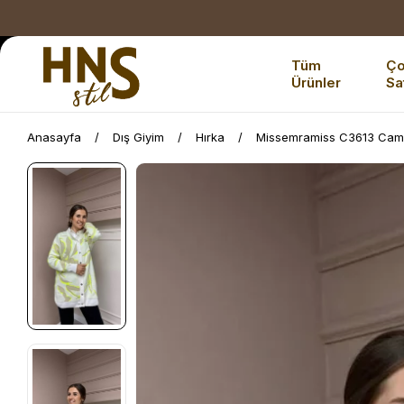
Tüm
Ç
Ürünler
Sa
Anasayfa
Dış Giyim
Hırka
Missemramiss C3613 Came