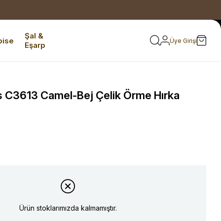
Şal &
bise
Üye Girişi
Eşarp
 C3613 Camel-Bej Çelik Örme Hırka
Ürün stoklarımızda kalmamıştır.