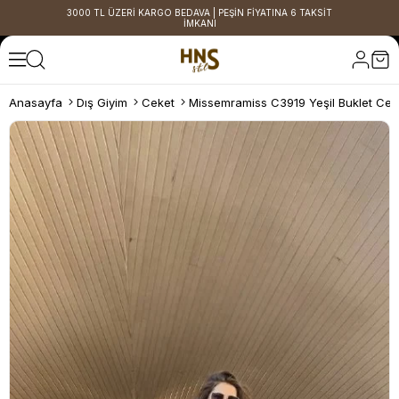
3000 TL ÜZERİ KARGO BEDAVA | PEŞİN FİYATINA 6 TAKSİT
İMKANI
Anasayfa
Dış Giyim
Ceket
Missemramiss C3919 Yeşil Buklet Cek