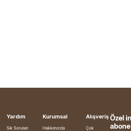
Yardım
Kurumsal
Alışveriş
Özel i
abone 
Sık Sorulan
Hakkımızda
Çok