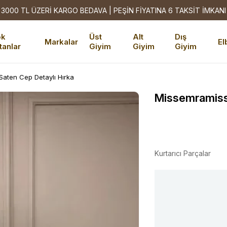
3000 TL ÜZERİ KARGO BEDAVA | PEŞİN FİYATINA 6 TAKSİT İMKANI
ok
Üst
Alt
Dış
Markalar
El
tanlar
Giyim
Giyim
Giyim
aten Cep Detaylı Hırka
Missemramiss
Kurtarıcı Parçalar