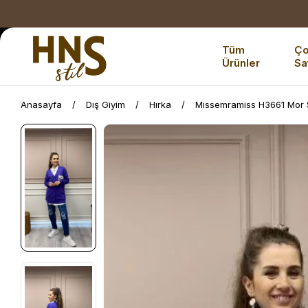
Tüm
Ç
Ürünler
Sa
Anasayfa
Dış Giyim
Hırka
Missemramiss H3661 Mor S