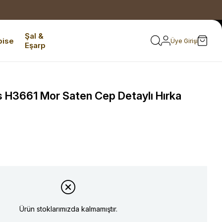
Şal &
bise
Üye Girişi
Eşarp
 H3661 Mor Saten Cep Detaylı Hırka
Ürün stoklarımızda kalmamıştır.