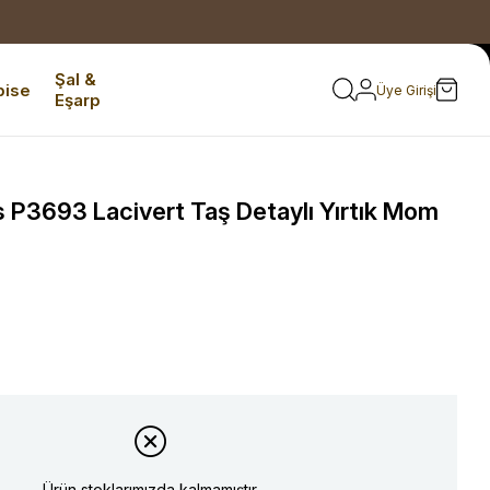
Şal &
bise
Üye Girişi
Eşarp
P3693 Lacivert Taş Detaylı Yırtık Mom
Ürün stoklarımızda kalmamıştır.