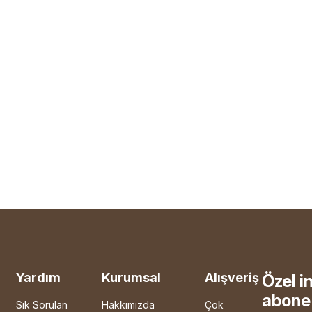
Yardım
Kurumsal
Alışveriş
Özel i
abone 
Sık Sorulan
Hakkımızda
Çok