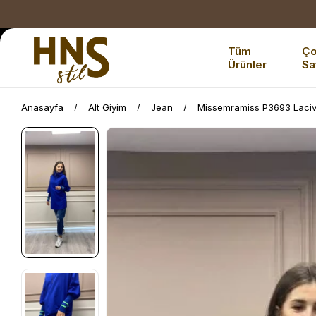
Tüm
Ç
Ürünler
Sa
Anasayfa
Alt Giyim
Jean
Missemramiss P3693 Lacive