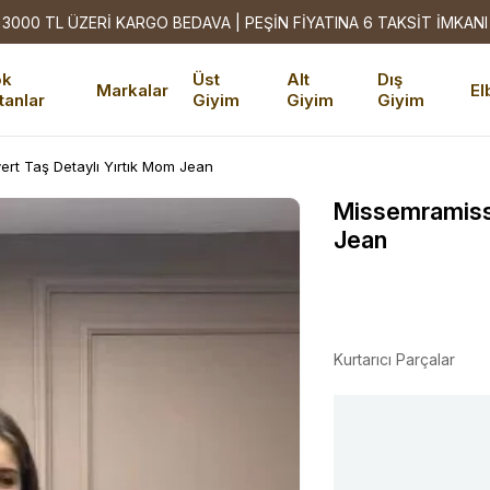
3000 TL ÜZERİ KARGO BEDAVA | PEŞİN FİYATINA 6 TAKSİT İMKANI
ok
Üst
Alt
Dış
Markalar
El
tanlar
Giyim
Giyim
Giyim
rt Taş Detaylı Yırtık Mom Jean
Missemramiss 
Jean
Kurtarıcı Parçalar