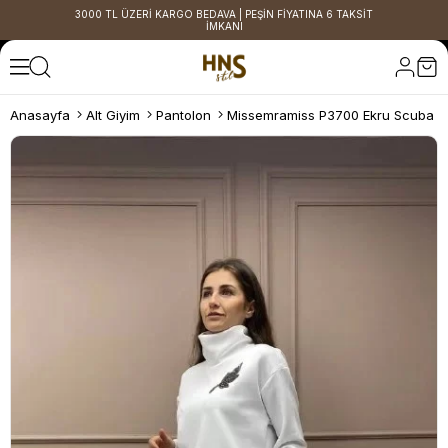
3000 TL ÜZERİ KARGO BEDAVA | PEŞİN FİYATINA 6 TAKSİT
İMKANI
Anasayfa
Alt Giyim
Pantolon
Missemramiss P3700 Ekru Scuba P