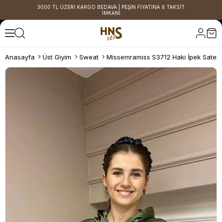
3000 TL ÜZERİ KARGO BEDAVA | PEŞİN FİYATINA 6 TAKSİT
İMKANI
Anasayfa
Üst Giyim
Sweat
Missemramiss S3712 Haki İpek Saten 