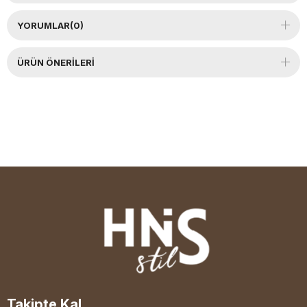
YORUMLAR
(0)
ÜRÜN ÖNERILERI
Takipte Kal