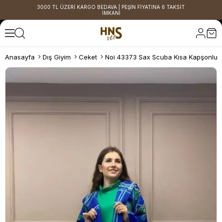
3000 TL ÜZERİ KARGO BEDAVA | PEŞİN FİYATINA 6 TAKSİT
İMKANI
Anasayfa
Dış Giyim
Ceket
Noi 43373 Sax Scuba Kısa Kapşonlu 