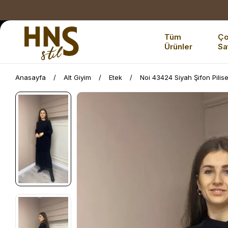
Tüm
Ç
Ürünler
Sa
Anasayfa
Alt Giyim
Etek
Noi 43424 Siyah Şifon Pilis