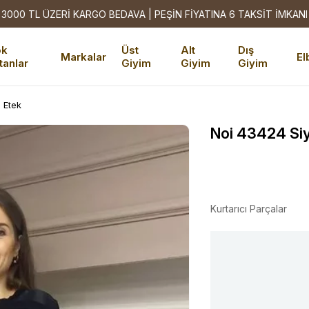
3000 TL ÜZERİ KARGO BEDAVA | PEŞİN FİYATINA 6 TAKSİT İMKANI
ok
Üst
Alt
Dış
Markalar
El
tanlar
Giyim
Giyim
Giyim
e Etek
Noi 43424 Siy
Kurtarıcı Parçalar