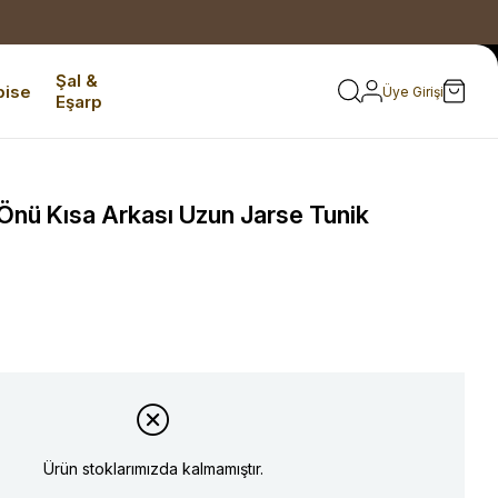
Şal &
bise
Üye Girişi
Eşarp
 Önü Kısa Arkası Uzun Jarse Tunik
Ürün stoklarımızda kalmamıştır.