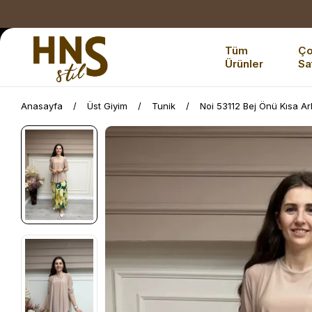
Tüm
Ç
Ürünler
Sa
Anasayfa
Üst Giyim
Tunik
Noi 53112 Bej Önü Kısa A