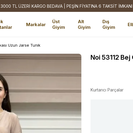
3000 TL ÜZERİ KARGO BEDAVA | PEŞİN FİYATINA 6 TAKSİT İMKANI
ok
Üst
Alt
Dış
Markalar
El
tanlar
Giyim
Giyim
Giyim
rkası Uzun Jarse Tunik
Noi 53112 Bej
Kurtarıcı Parçalar