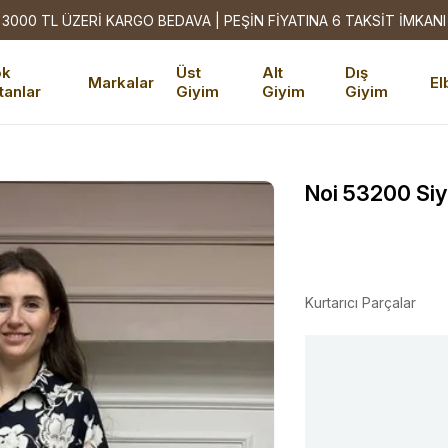
3000 TL ÜZERİ KARGO BEDAVA | PEŞİN FİYATINA 6 TAKSİT İMKANI
ok
Üst
Alt
Dış
Markalar
El
tanlar
Giyim
Giyim
Giyim
Noi 53200 Siy
Kurtarıcı Parçalar