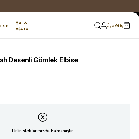
Şal &
bise
Üye Girişi
Eşarp
ah Desenli Gömlek Elbise
Ürün stoklarımızda kalmamıştır.