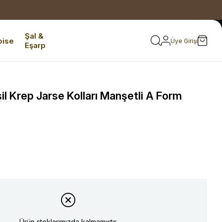
Şal &
bise
Üye Girişi
Eşarp
il Krep Jarse Kolları Manşetli A Form
Ürün stoklarımızda kalmamıştır.