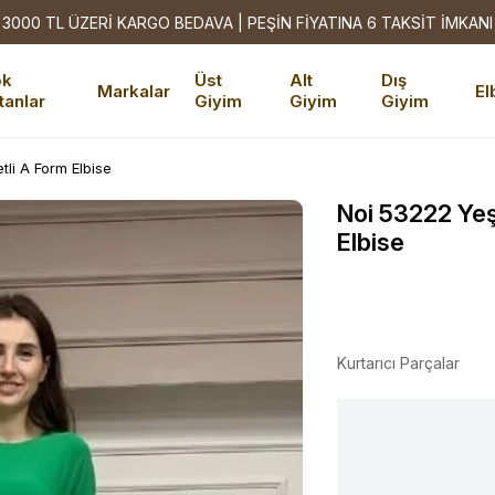
3000 TL ÜZERİ KARGO BEDAVA | PEŞİN FİYATINA 6 TAKSİT İMKANI
ok
Üst
Alt
Dış
Markalar
El
tanlar
Giyim
Giyim
Giyim
tli A Form Elbise
Noi 53222 Yeş
Elbise
Kurtarıcı Parçalar