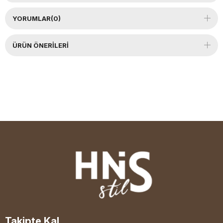
YORUMLAR
(0)
ÜRÜN ÖNERILERI
Takipte Kal