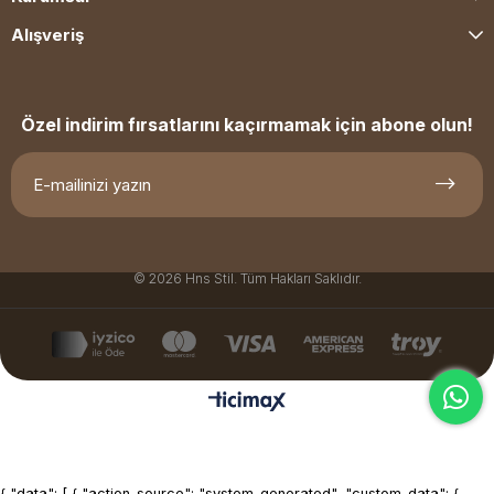
Alışveriş
Özel indirim fırsatlarını kaçırmamak için abone olun!
© 2026 Hns Stil. Tüm Hakları Saklıdır.
{ "data": [ { "action_source": "system_generated", "custom_data": {