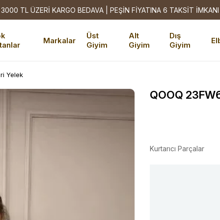
3000 TL ÜZERİ KARGO BEDAVA | PEŞİN FİYATINA 6 TAKSİT İMKANI
ok
Üst
Alt
Dış
Markalar
El
tanlar
Giyim
Giyim
Giyim
i Yelek
QOOQ 23FW600
Kurtarıcı Parçalar