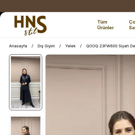
Tüm
Ç
Ürünler
Sa
Anasayfa
Dış Giyim
Yelek
QOOQ 23FW600 Siyah Der