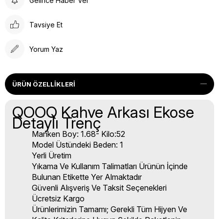
Gelince Haber Ver
Tavsiye Et
Yorum Yaz
ÜRÜN ÖZELLIKLERI
QOOQ Kahve Arkası Ekose
Detaylı Trenç
Manken Boy: 1.68- Kilo:52
Model Üstündeki Beden: 1
Yerli Üretim
Yıkama Ve Kullanım Talimatları Ürünün İçinde
Bulunan Etikette Yer Almaktadır
Güvenli Alışveriş Ve Taksit Seçenekleri
Ücretsiz Kargo
Ürünlerimizin Tamamı; Gerekli Tüm Hijyen Ve