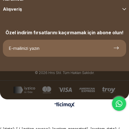
Alışveriş
Özel indirim fırsatlarını kaçırmamak için abone olun!
© 2026 Hns Stil. Tüm Hakları Saklıdır.
{ "data": [ { "action_source": "system_generated", "custom_data": {