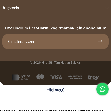
Alışveriş
Özel indirim fırsatlarını kaçırmamak için abone olun!
© 2026 Hns Stil. Tüm Hakları Saklıdır.
{ "data": [ { "action_source": "system_generated", "custom_data": {