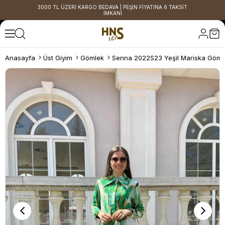
3000 TL ÜZERİ KARGO BEDAVA | PEŞİN FİYATINA 6 TAKSİT
İMKANI
Anasayfa
Üst Giyim
Gömlek
Senna 2022S23 Yeşil Mariska Göml