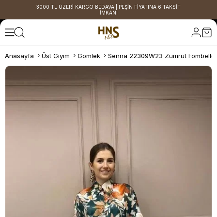
3000 TL ÜZERİ KARGO BEDAVA | PEŞİN FİYATINA 6 TAKSİT
İMKANI
Anasayfa
Üst Giyim
Gömlek
Senna 22309W23 Zümrüt Fombelle