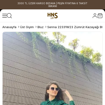
3000 TL ÜZERİ KARGO BEDAVA | PEŞİN FİYATINA 6 TAKSİT
İMKANI
Anasayfa
Üst Giyim
Bluz
Senna 22331W23 Zümrüt Kazayağı Blu