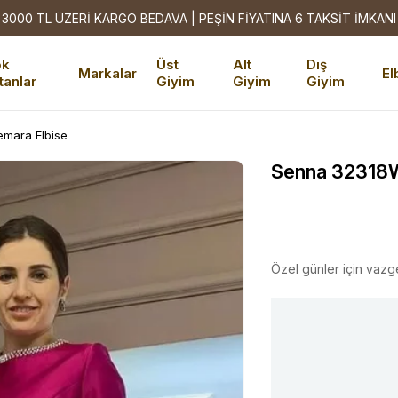
3000 TL ÜZERİ KARGO BEDAVA | PEŞİN FİYATINA 6 TAKSİT İMKANI
ok
Üst
Alt
Dış
Markalar
El
tanlar
Giyim
Giyim
Giyim
mara Elbise
Senna 32318W
Özel günler için vazg