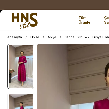
Tüm
Ç
Ürünler
Sa
Anasayfa
Elbise
Abiye
Senna 32318W23 Fuşya Hilde