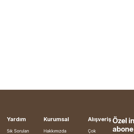
Yardım
Kurumsal
Alışveriş
Özel i
abone 
Sık Sorulan
Hakkımızda
Çok