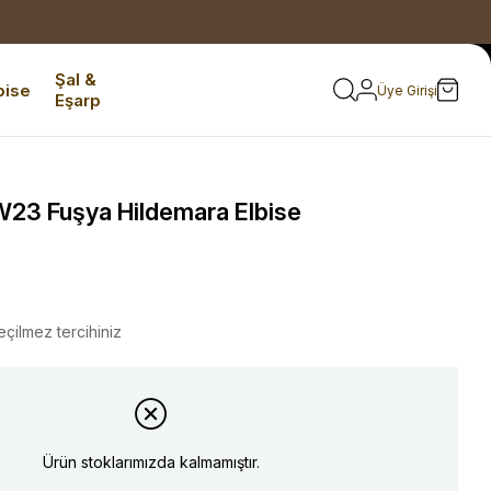
Şal &
bise
Üye Girişi
Eşarp
23 Fuşya Hildemara Elbise
eçilmez tercihiniz
Ürün stoklarımızda kalmamıştır.