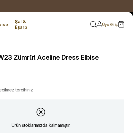
Şal &
bise
Üye Girişi
Eşarp
23 Zümrüt Aceline Dress Elbise
eçilmez tercihiniz
Ürün stoklarımızda kalmamıştır.