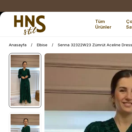
Tüm
Ç
Ürünler
Sa
Anasayfa
Elbise
Senna 32322W23 Zümrüt Aceline Dress 