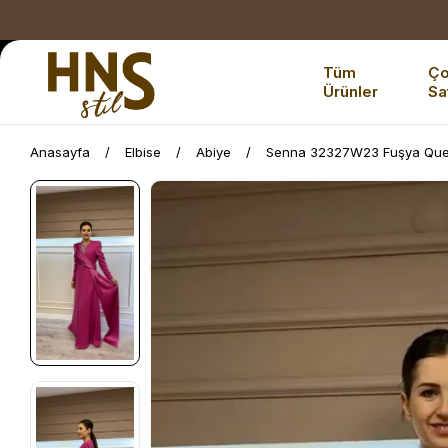
Tüm
Ç
Ürünler
Sa
Anasayfa
Elbise
Abiye
Senna 32327W23 Fuşya Quee