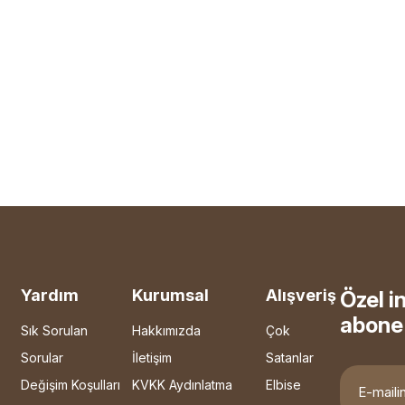
Yardım
Kurumsal
Alışveriş
Özel i
abone 
Sık Sorulan
Hakkımızda
Çok
Sorular
İletişim
Satanlar
Değişim Koşulları
KVKK Aydınlatma
Elbise