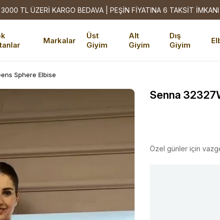
3000 TL ÜZERİ KARGO BEDAVA | PEŞİN FİYATINA 6 TAKSİT İMKANI
ok
Üst
Alt
Dış
Markalar
El
tanlar
Giyim
Giyim
Giyim
ns Sphere Elbise
Senna 32327W
Özel günler için vazg