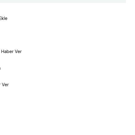
Ekle
e Haber Ver
a
r Ver