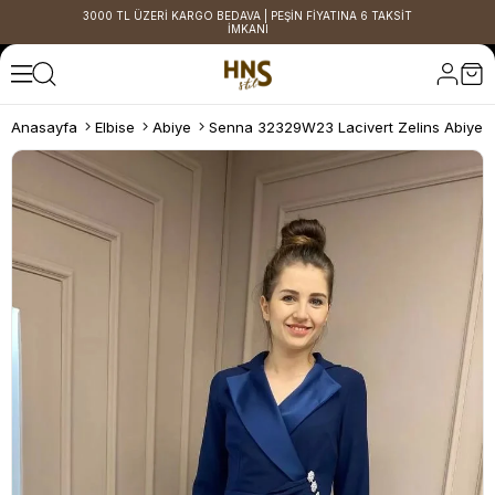
3000 TL ÜZERİ KARGO BEDAVA | PEŞİN FİYATINA 6 TAKSİT
İMKANI
Anasayfa
Elbise
Abiye
Senna 32329W23 Lacivert Zelins Abiye