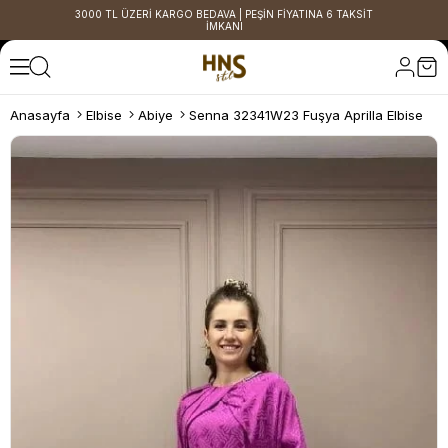
3000 TL ÜZERİ KARGO BEDAVA | PEŞİN FİYATINA 6 TAKSİT
İMKANI
Anasayfa
Elbise
Abiye
Senna 32341W23 Fuşya Aprilla Elbise