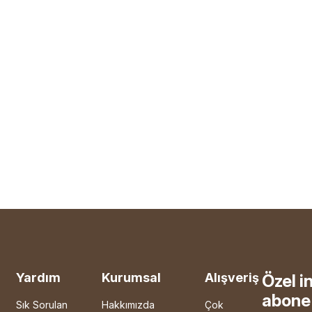
Yardım
Kurumsal
Alışveriş
Özel i
abone 
Sık Sorulan
Hakkımızda
Çok