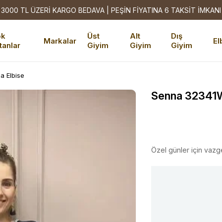
3000 TL ÜZERİ KARGO BEDAVA | PEŞİN FİYATINA 6 TAKSİT İMKANI
ok
Üst
Alt
Dış
Markalar
El
tanlar
Giyim
Giyim
Giyim
a Elbise
Senna 32341W2
Özel günler için vazg