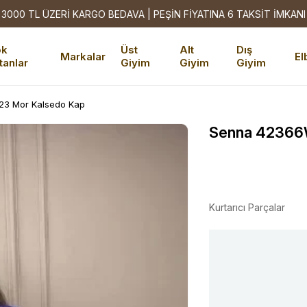
3000 TL ÜZERİ KARGO BEDAVA | PEŞİN FİYATINA 6 TAKSİT İMKANI
ok
Üst
Alt
Dış
Markalar
El
tanlar
Giyim
Giyim
Giyim
3 Mor Kalsedo Kap
Senna 42366
Kurtarıcı Parçalar