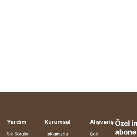
Yardım
Kurumsal
Alışveriş
Özel i
abone 
Sık Sorulan
Hakkımızda
Çok