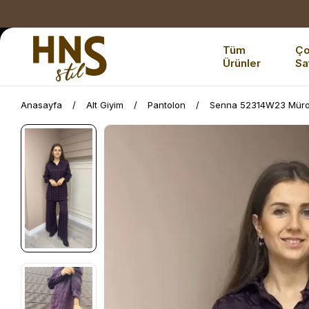
Tüm
Ç
Ürünler
Sa
Anasayfa
Alt Giyim
Pantolon
Senna 52314W23 Mürd