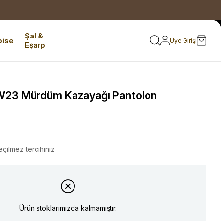
Şal &
bise
Üye Girişi
Eşarp
23 Mürdüm Kazayağı Pantolon
eçilmez tercihiniz
Ürün stoklarımızda kalmamıştır.