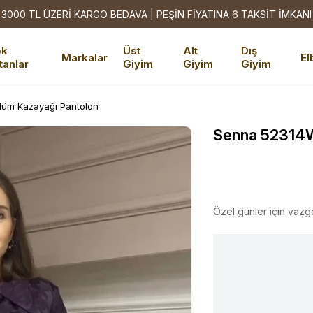
3000 TL ÜZERİ KARGO BEDAVA | PEŞİN FİYATINA 6 TAKSİT İMKANI
ok
Üst
Alt
Dış
Markalar
El
tanlar
Giyim
Giyim
Giyim
üm Kazayağı Pantolon
Senna 52314W
Özel günler için vazg