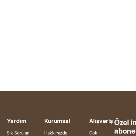
Yardım
Kurumsal
Alışveriş
Özel i
abone 
Sık Sorulan
Hakkımızda
Çok